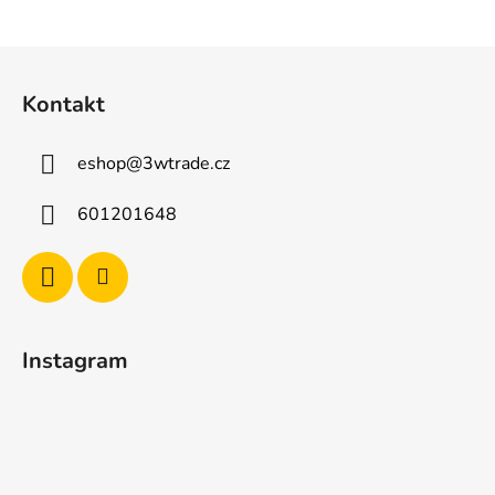
Z
á
Kontakt
p
a
eshop
@
3wtrade.cz
t
í
601201648
Instagram