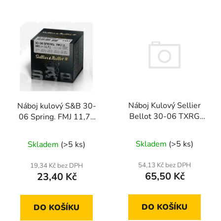
Náboj Kulový Sellier
Náboj kulový S&B 30-
Bellot 30-06 TXRG
06 Spring. FMJ 11,7g
11,7g/180gr
bulk
Skladem
(>5 ks)
Skladem
(>5 ks)
54,13 Kč bez DPH
19,34 Kč bez DPH
65,50 Kč
23,40 Kč
DO KOŠÍKU
DO KOŠÍKU