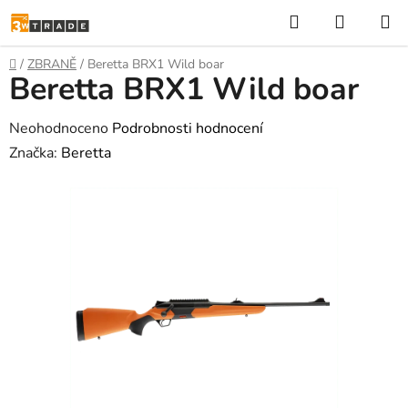
Přejít
Hledat
NÁKUP
na
KOŠÍK
obsah
Domů
/
ZBRANĚ
/
Beretta BRX1 Wild boar
Beretta BRX1 Wild boar
Průměrné
Neohodnoceno
Podrobnosti hodnocení
hodnocení
Značka:
Beretta
produktu
je
0,0
z
5
hvězdiček.