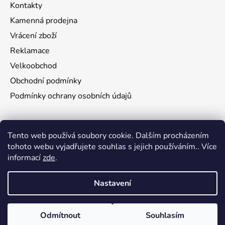
Kontakty
Kamenná prodejna
Vrácení zboží
Reklamace
Velkoobchod
Obchodní podmínky
Podmínky ochrany osobních údajů
Aktuality
Tento web používá soubory cookie. Dalším procházením
tohoto webu vyjadřujete souhlas s jejich používáním.. Více
Jak namontovat a nastřelit puškohled na zbraň
informací
zde
.
29.6.2026
Nastavení
Vytvořil Shoptet
Odmítnout
Souhlasím
Copyright 2026
3W TRADE s.r.o.
. Všechna práva