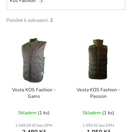
Kos Fashion
2
Položek k zobrazení:
2
V
ý
p
i
s
p
r
Vesta KOS Fashion -
Vesta KOS Fashion -
o
Gams
Passion
d
u
Skladem
(1 ks)
Skladem
(1 ks)
k
t
2 049,59 Kč bez DPH
1 050 Kč bez DPH
ů