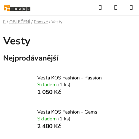
Přejít
Hledat
NÁKUP
na
KOŠÍK
obsah
Domů
/
OBLEČENÍ
/
Pánské
/
Vesty
Vesty
Nejprodávanější
Vesta KOS Fashion - Passion
Skladem
(1 ks)
1 050 Kč
Vesta KOS Fashion - Gams
Skladem
(1 ks)
2 480 Kč