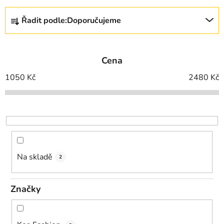
Ř
Řadit podle:
Doporučujeme
a
z
e
Cena
n
í
1050
Kč
2480
Kč
p
r
o
d
u
k
Na skladě
2
t
ů
Značky