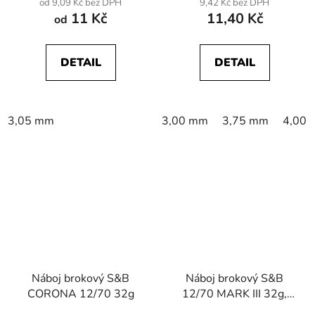
od 9,09 Kč bez DPH
9,42 Kč bez DPH
11 Kč
11,40 Kč
od
DETAIL
DETAIL
3,05 mm
3,00 mm
3,75 mm
4,00
Náboj brokový S&B
Náboj brokový S&B
CORONA 12/70 32g
12/70 MARK III 32g,
brok 4,00mm