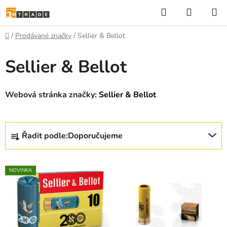
Přejít
Hledat
NÁKUP
na
KOŠÍK
obsah
Domů
/
Prodávané značky
/
Sellier & Bellot
Sellier & Bellot
Webová stránka značky:
Sellier & Bellot
Ř
Řadit podle:
Doporučujeme
a
z
V
e
NOVINKA
ý
n
p
í
i
p
s
r