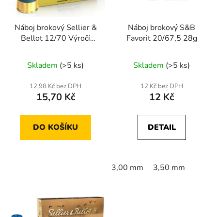
p
o
r
d
Náboj brokový Sellier &
Náboj brokový S&B
o
u
Bellot 12/70 Výročí
Favorit 20/67,5 28g
d
k
200
u
t
Skladem
(>5 ks)
Skladem
(>5 ks)
k
ů
t
12,98 Kč bez DPH
12 Kč bez DPH
ů
15,70 Kč
12 Kč
DO KOŠÍKU
DETAIL
3,00 mm
3,50 mm