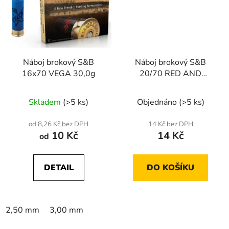
Náboj brokový S&B
Náboj brokový S&B
16x70 VEGA 30,0g
20/70 RED AND
BLACK 27,0g
Skladem
(>5 ks)
Objednáno
(>5 ks)
od 8,26 Kč bez DPH
14 Kč bez DPH
10 Kč
14 Kč
od
DETAIL
DO KOŠÍKU
2,50 mm
3,00 mm