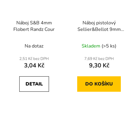
Náboj S&B 4mm
Náboj pistolový
Flobert Randz Cour
Sellier&Bellot 9mm
Luger SP 8,0g
Na dotaz
Skladem
(>5 ks)
2,51 Kč bez DPH
7,69 Kč bez DPH
3,04 Kč
9,30 Kč
DETAIL
DO KOŠÍKU