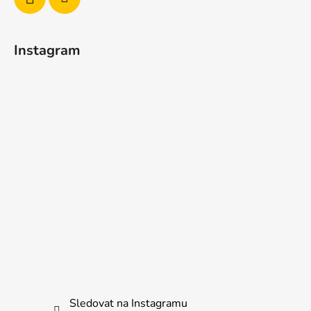
p
i
s
u
Instagram
Sledovat na Instagramu