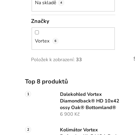
Na skladě
4
p
a
Značky
n
e
l
Vortex
6
Položek k zobrazení:
33
Top 8 produktů
Dalekohled Vortex
i
Diamondback® HD 10x42
ossy Oak® Bottomland®
6 900 Kč
Kolimátor Vortex