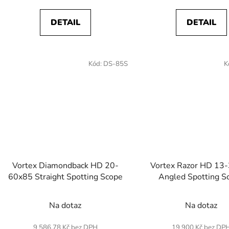
DETAIL
DETAIL
Kód:
DS-85S
K
Vortex Diamondback HD 20-
Vortex Razor HD 13
60x85 Straight Spotting Scope
Angled Spotting S
Na dotaz
Na dotaz
9 586,78 Kč bez DPH
19 900 Kč bez DP