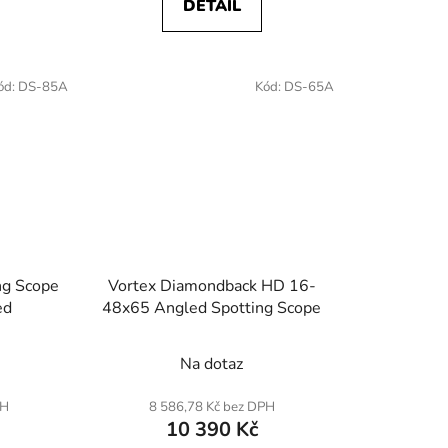
DETAIL
ód:
DS-85A
Kód:
DS-65A
ng Scope
Vortex Diamondback HD 16-
ed
48x65 Angled Spotting Scope
Na dotaz
PH
8 586,78 Kč bez DPH
10 390 Kč