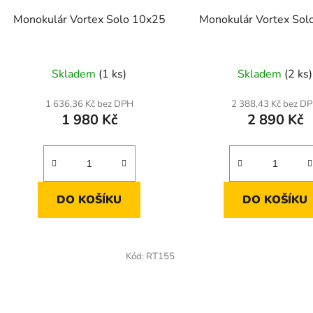
d
Monokulár Vortex Solo 10x25
Monokulár Vortex Sol
u
k
t
Skladem
(1 ks)
Skladem
(2 ks)
ů
1 636,36 Kč bez DPH
2 388,43 Kč bez D
1 980 Kč
2 890 Kč
DO KOŠÍKU
DO KOŠÍKU
Kód:
RT155