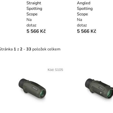
Straight
Angled
Spotting
Spotting
Scope
Scope
Na
Na
dotaz
dotaz
5 566 Kč
5 566 Kč
Stránka
1
z
2
-
33
položek celkem
V
ý
Kód:
S105
p
s
p
r
o