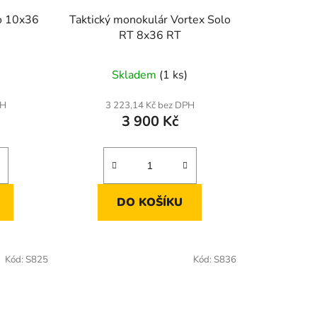
k
o 10x36
Taktický monokulár Vortex Solo
t
RT 8x36 RT
ů
Skladem
(1 ks)
PH
3 223,14 Kč bez DPH
3 900 Kč
DO KOŠÍKU
Kód:
S825
Kód:
S836