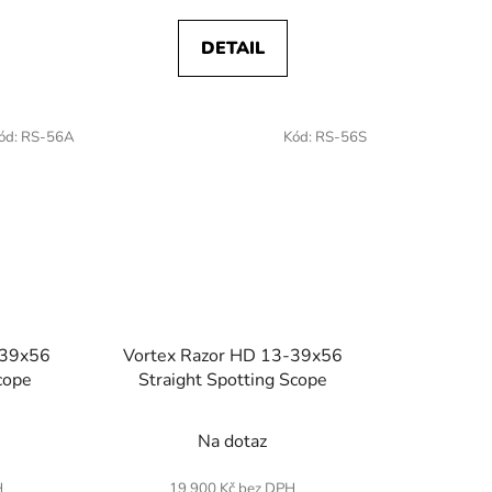
DETAIL
ód:
RS-56A
Kód:
RS-56S
-39x56
Vortex Razor HD 13-39x56
cope
Straight Spotting Scope
Na dotaz
H
19 900 Kč bez DPH