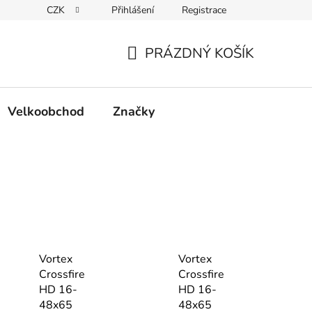
CZK
Přihlášení
Registrace
Podmínky ochrany osobních údajů
PRÁZDNÝ KOŠÍK
NÁKUPNÍ
KOŠÍK
Velkoobchod
Značky
Vortex
Vortex
Crossfire
Crossfire
HD 16-
HD 16-
48x65
48x65