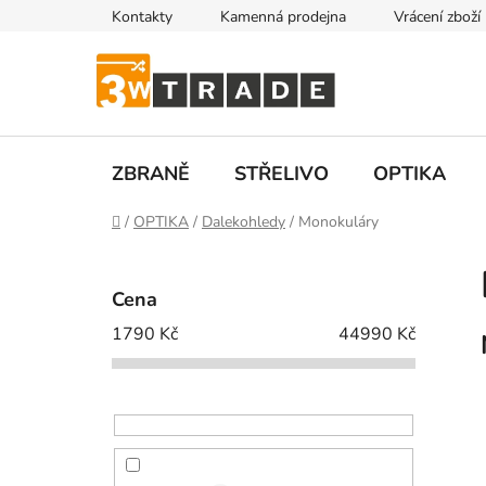
Přejít
Kontakty
Kamenná prodejna
Vrácení zboží
na
obsah
ZBRANĚ
STŘELIVO
OPTIKA
Domů
/
OPTIKA
/
Dalekohledy
/
Monokuláry
P
o
Cena
s
1790
Kč
44990
Kč
t
r
a
n
n
í