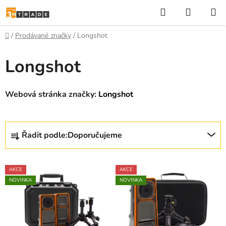
Přejít
Hledat
NÁKUP
na
KOŠÍK
obsah
Domů
/
Prodávané značky
/
Longshot
Longshot
Webová stránka značky:
Longshot
Ř
Řadit podle:
Doporučujeme
a
z
V
e
AKCE
AKCE
ý
n
NOVINKA
NOVINKA
p
í
i
p
s
r