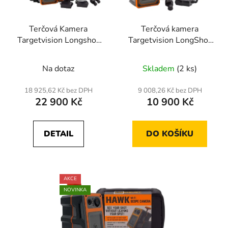
p
o
r
d
Terčová Kamera
Terčová kamera
o
u
Targetvision Longshot
Targetvision LongShot
d
k
LR-3
Marksman
u
t
Na dotaz
Skladem
(2 ks)
k
ů
t
18 925,62 Kč bez DPH
9 008,26 Kč bez DPH
ů
22 900 Kč
10 900 Kč
DETAIL
DO KOŠÍKU
AKCE
NOVINKA