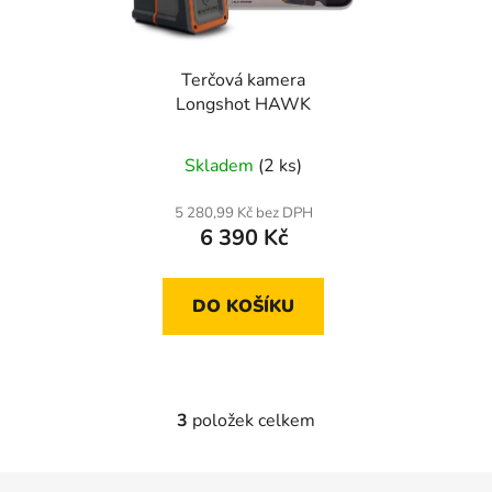
Terčová kamera
Longshot HAWK
Skladem
(2 ks)
5 280,99 Kč bez DPH
6 390 Kč
DO KOŠÍKU
3
položek celkem
O
v
l
Z