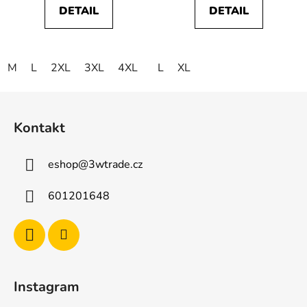
DETAIL
DETAIL
M
L
2XL
3XL
4XL
L
XL
Z
á
Kontakt
p
a
eshop
@
3wtrade.cz
t
í
601201648
Instagram