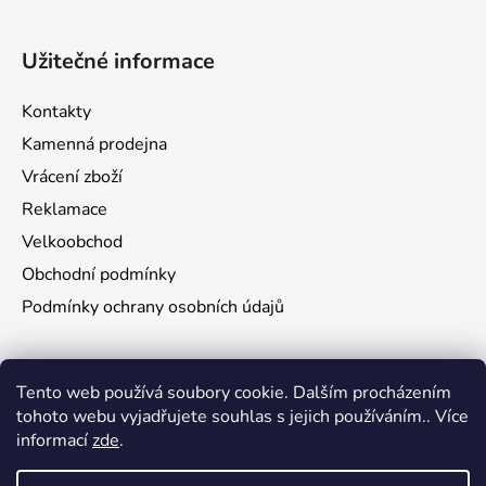
Užitečné informace
Kontakty
Kamenná prodejna
Vrácení zboží
Reklamace
Velkoobchod
Obchodní podmínky
Podmínky ochrany osobních údajů
Aktuality
Tento web používá soubory cookie. Dalším procházením
tohoto webu vyjadřujete souhlas s jejich používáním.. Více
Jak namontovat a nastřelit puškohled na zbraň
informací
zde
.
29.6.2026