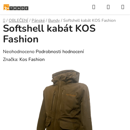
Přejít
Hledat
NÁKUP
na
KOŠÍK
obsah
Domů
/
OBLEČENÍ
/
Pánské
/
Bundy
/
Softshell kabát KOS Fashion
Softshell kabát KOS
Fashion
Průměrné
Neohodnoceno
Podrobnosti hodnocení
hodnocení
Značka:
Kos Fashion
produktu
je
0,0
z
5
hvězdiček.