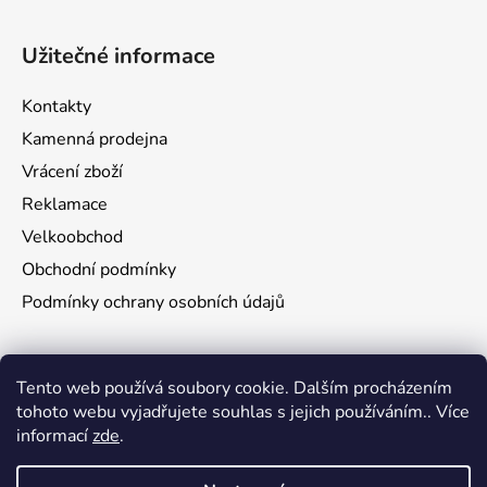
Užitečné informace
Kontakty
Kamenná prodejna
Vrácení zboží
Reklamace
Velkoobchod
Obchodní podmínky
Podmínky ochrany osobních údajů
Aktuality
Tento web používá soubory cookie. Dalším procházením
tohoto webu vyjadřujete souhlas s jejich používáním.. Více
Jak namontovat a nastřelit puškohled na zbraň
informací
zde
.
29.6.2026