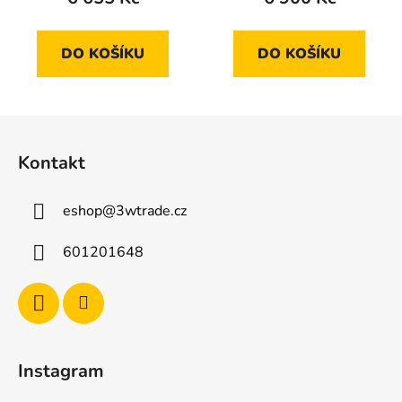
DO KOŠÍKU
DO KOŠÍKU
Z
á
Kontakt
p
a
eshop
@
3wtrade.cz
t
í
601201648
Instagram