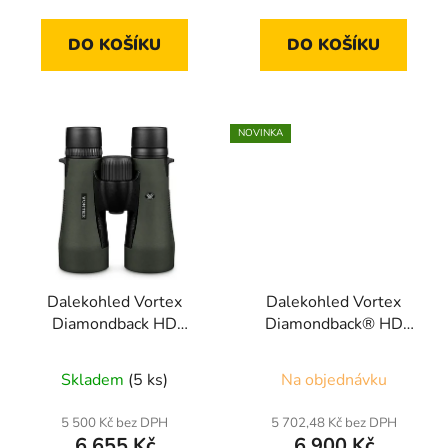
DO KOŠÍKU
DO KOŠÍKU
NOVINKA
Dalekohled Vortex
Dalekohled Vortex
Diamondback HD
Diamondback® HD
12x50
10x42 ossy Oak®
Bottomland®
Skladem
(5 ks)
Na objednávku
5 500 Kč bez DPH
5 702,48 Kč bez DPH
6 655 Kč
6 900 Kč