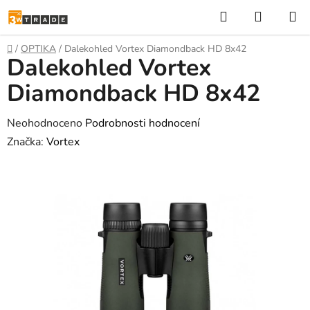
Přejít
Hledat
NÁKUP
na
KOŠÍK
obsah
Domů
/
OPTIKA
/
Dalekohled Vortex Diamondback HD 8x42
Dalekohled Vortex
Diamondback HD 8x42
Průměrné
Neohodnoceno
Podrobnosti hodnocení
hodnocení
Značka:
Vortex
produktu
je
0,0
z
5
hvězdiček.