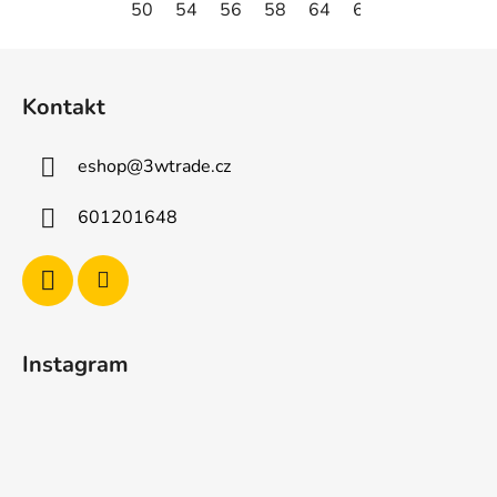
50
54
56
58
64
66
Z
á
Kontakt
p
a
eshop
@
3wtrade.cz
t
í
601201648
Instagram