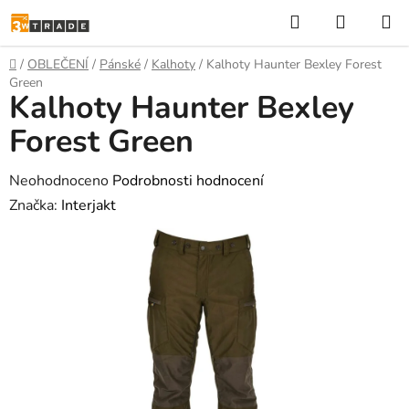
Přejít
Hledat
NÁKUP
na
KOŠÍK
obsah
Domů
/
OBLEČENÍ
/
Pánské
/
Kalhoty
/
Kalhoty Haunter Bexley Forest
Green
Kalhoty Haunter Bexley
Forest Green
Průměrné
Neohodnoceno
Podrobnosti hodnocení
hodnocení
Značka:
Interjakt
produktu
je
0,0
z
5
hvězdiček.