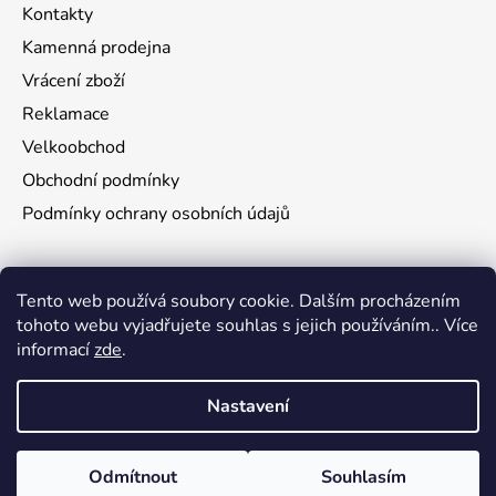
Kontakty
Kamenná prodejna
Vrácení zboží
Reklamace
Velkoobchod
Obchodní podmínky
Podmínky ochrany osobních údajů
Aktuality
Tento web používá soubory cookie. Dalším procházením
tohoto webu vyjadřujete souhlas s jejich používáním.. Více
Jak namontovat a nastřelit puškohled na zbraň
informací
zde
.
29.6.2026
Nastavení
Vytvořil Shoptet
Odmítnout
Souhlasím
Copyright 2026
3W TRADE s.r.o.
. Všechna práva