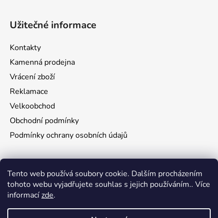
Užitečné informace
Kontakty
Kamenná prodejna
Vrácení zboží
Reklamace
Velkoobchod
Obchodní podmínky
Podmínky ochrany osobních údajů
Aktuality
Tento web používá soubory cookie. Dalším procházením
tohoto webu vyjadřujete souhlas s jejich používáním.. Více
Jak namontovat a nastřelit puškohled na zbraň
informací
zde
.
29.6.2026