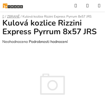
Přejít
Hledat
NÁKUP
na
KOŠÍK
obsah
Domů
/
ZBRANĚ
/
Kulová kozlice Rizzini Express Pyrrum 8x57 JRS
Kulová kozlice Rizzini
Express Pyrrum 8x57 JRS
Průměrné
Neohodnoceno
Podrobnosti hodnocení
hodnocení
produktu
je
0,0
z
5
hvězdiček.