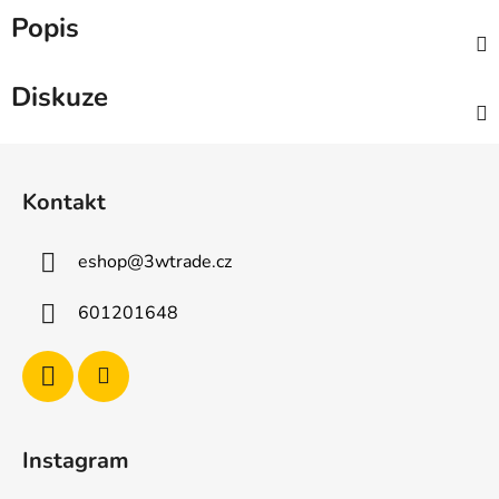
Popis
Diskuze
Z
á
Kontakt
p
a
eshop
@
3wtrade.cz
t
í
601201648
Instagram