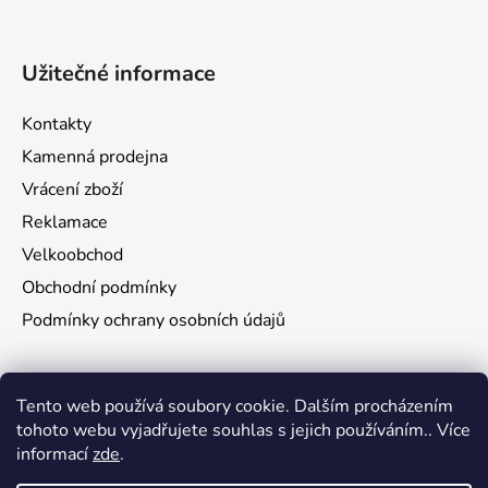
Užitečné informace
Kontakty
Kamenná prodejna
Vrácení zboží
Reklamace
Velkoobchod
Obchodní podmínky
Podmínky ochrany osobních údajů
Aktuality
Tento web používá soubory cookie. Dalším procházením
tohoto webu vyjadřujete souhlas s jejich používáním.. Více
Jak namontovat a nastřelit puškohled na zbraň
informací
zde
.
29.6.2026