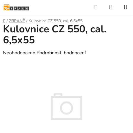
Přejít
Hledat
NÁKUP
na
KOŠÍK
obsah
Domů
/
ZBRANĚ
/
Kulovnice CZ 550, cal. 6,5x55
Kulovnice CZ 550, cal.
6,5x55
Průměrné
Neohodnoceno
Podrobnosti hodnocení
hodnocení
produktu
je
0,0
z
5
hvězdiček.