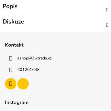
Popis
Diskuze
Z
á
Kontakt
p
a
eshop
@
3wtrade.cz
t
í
601201648
Instagram