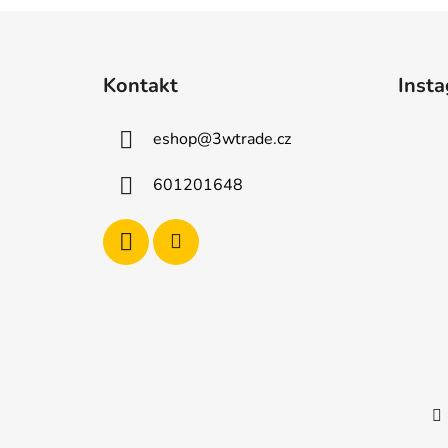
Z
á
Kontakt
Inst
p
a
eshop
@
3wtrade.cz
t
í
601201648