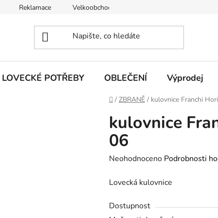
Reklamace
Velkoobchod
Obchodní podmínky
LOVECKÉ POTŘEBY
OBLEČENÍ
Výprodej
Domů
/
ZBRANĚ
/
kulovnice Franchi Hor
kulovnice Fran
06
Průměrné
Neohodnoceno
Podrobnosti ho
hodnocení
Lovecká kulovnice
produktu
je
Dostupnost
0,0