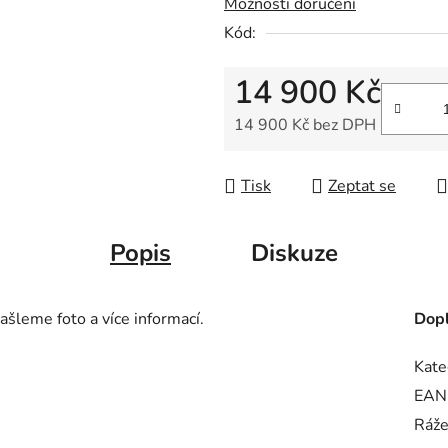
Možnosti doručení
z
Kód:
5
hvězdiček.
14 900 Kč
14 900 Kč bez DPH
Měrná cena:
Tisk
Zeptat se
Popis
Diskuze
ašleme foto a více informací.
Dopl
Kate
EAN
Ráž