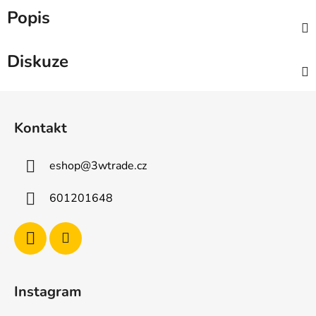
Popis
Diskuze
Z
á
Kontakt
p
a
eshop
@
3wtrade.cz
t
í
601201648
Instagram