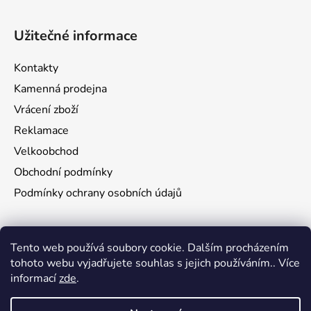
Užitečné informace
Kontakty
Kamenná prodejna
Vrácení zboží
Reklamace
Velkoobchod
Obchodní podmínky
Podmínky ochrany osobních údajů
Aktuality
Tento web používá soubory cookie. Dalším procházením
tohoto webu vyjadřujete souhlas s jejich používáním.. Více
Jak namontovat a nastřelit puškohled na zbraň
informací
zde
.
29.6.2026