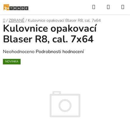
Přejít
Hledat
NÁKUP
na
KOŠÍK
obsah
Domů
/
ZBRANĚ
/
Kulovnice opakovací Blaser R8, cal. 7x64
Kulovnice opakovací
Blaser R8, cal. 7x64
Průměrné
Neohodnoceno
Podrobnosti hodnocení
hodnocení
NOVINKA
produktu
je
0,0
z
5
hvězdiček.