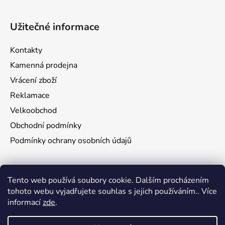
Užitečné informace
Kontakty
Kamenná prodejna
Vrácení zboží
Reklamace
Velkoobchod
Obchodní podmínky
Podmínky ochrany osobních údajů
Aktuality
Tento web používá soubory cookie. Dalším procházením
tohoto webu vyjadřujete souhlas s jejich používáním.. Více
Jak namontovat a nastřelit puškohled na zbraň
informací
zde
.
29.6.2026