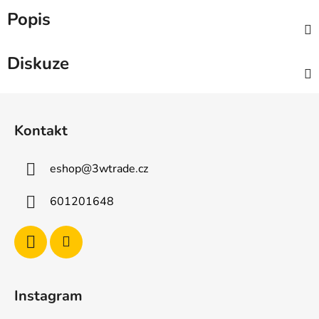
Popis
Diskuze
Z
á
Kontakt
p
a
eshop
@
3wtrade.cz
t
í
601201648
Instagram