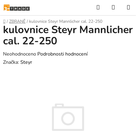
Přejít
Hledat
NÁKUP
na
KOŠÍK
obsah
Domů
/
ZBRANĚ
/
kulovnice Steyr Mannlicher cal. 22-250
kulovnice Steyr Mannlicher
cal. 22-250
Průměrné
Neohodnoceno
Podrobnosti hodnocení
hodnocení
Značka:
Steyr
produktu
je
0,0
z
5
hvězdiček.