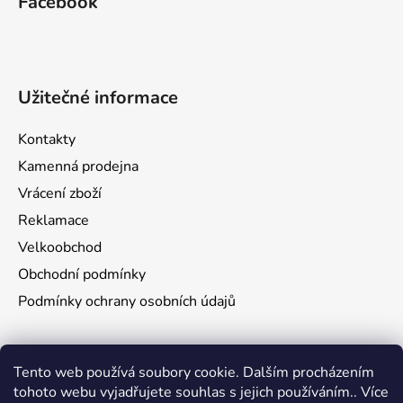
Facebook
Užitečné informace
Kontakty
Kamenná prodejna
Vrácení zboží
Reklamace
Velkoobchod
Obchodní podmínky
Podmínky ochrany osobních údajů
Aktuality
Tento web používá soubory cookie. Dalším procházením
tohoto webu vyjadřujete souhlas s jejich používáním.. Více
Jak namontovat a nastřelit puškohled na zbraň