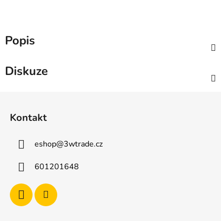
Popis
Diskuze
Z
á
Kontakt
p
a
eshop
@
3wtrade.cz
t
í
601201648