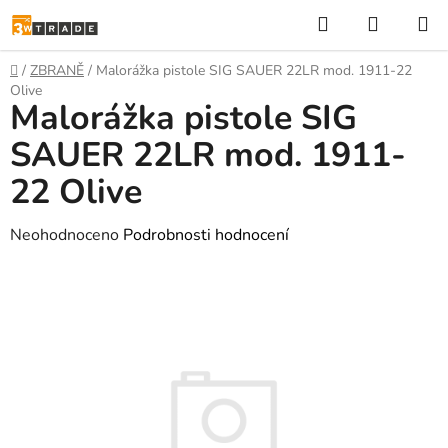
Přejít
Hledat
NÁKUP
na
KOŠÍK
obsah
Domů
/
ZBRANĚ
/
Malorážka pistole SIG SAUER 22LR mod. 1911-22
Olive
Malorážka pistole SIG
SAUER 22LR mod. 1911-
22 Olive
Průměrné
Neohodnoceno
Podrobnosti hodnocení
hodnocení
produktu
je
0,0
z
5
hvězdiček.