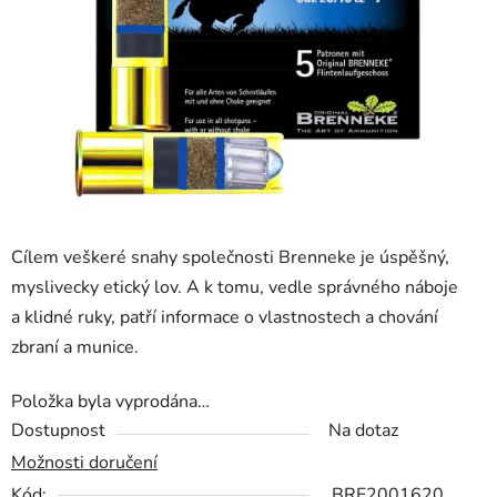
hvězdiček.
Cílem veškeré snahy společnosti Brenneke je úspěšný,
myslivecky etický lov. A k tomu, vedle správného náboje
a klidné ruky, patří informace o vlastnostech a chování
zbraní a munice.
Položka byla vyprodána…
Dostupnost
Na dotaz
Možnosti doručení
Kód:
BRE2001620