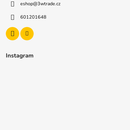
eshop
@
3wtrade.cz
t
í
601201648
Instagram