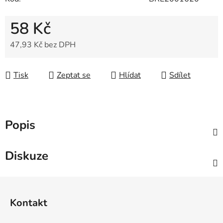
58 Kč
47,93 Kč bez DPH
Měrná cena:
Tisk
Zeptat se
Hlídat
Sdílet
Popis
Diskuze
Z
á
Kontakt
p
a