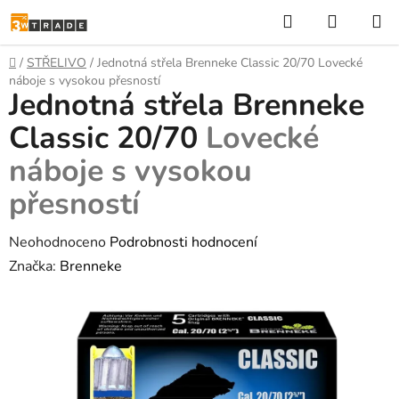
Přejít
Hledat
NÁKUP
na
KOŠÍK
obsah
Domů
/
STŘELIVO
/
Jednotná střela Brenneke Classic 20/70
Lovecké
náboje s vysokou přesností
Jednotná střela Brenneke
Classic 20/70
Lovecké
náboje s vysokou
přesností
Průměrné
Neohodnoceno
Podrobnosti hodnocení
hodnocení
Značka:
Brenneke
produktu
je
0,0
z
5