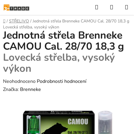
Přejít
Hledat
NÁKUP
na
KOŠÍK
obsah
Domů
/
STŘELIVO
/
Jednotná střela Brenneke CAMOU Cal. 28/70 18,3 g
Lovecká střelba, vysoký výkon
Jednotná střela Brenneke
CAMOU Cal. 28/70 18,3 g
Lovecká střelba, vysoký
výkon
Průměrné
Neohodnoceno
Podrobnosti hodnocení
hodnocení
Značka:
Brenneke
produktu
je
0,0
z
5