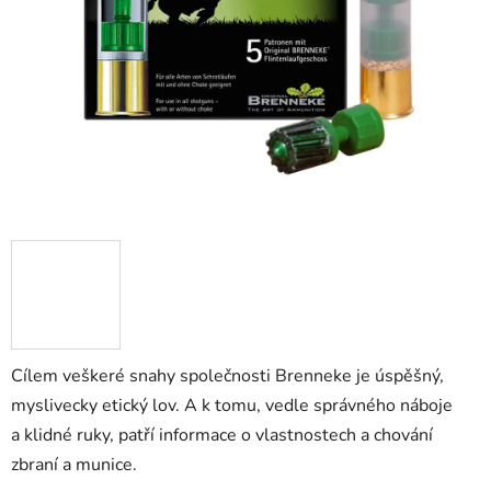
hvězdiček.
Cílem veškeré snahy společnosti Brenneke je úspěšný,
myslivecky etický lov. A k tomu, vedle správného náboje
a klidné ruky, patří informace o vlastnostech a chování
zbraní a munice.