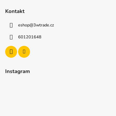
Z
á
Kontakt
p
a
eshop
@
3wtrade.cz
t
í
601201648
Instagram