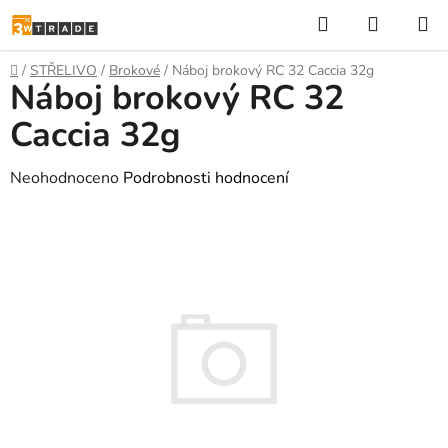
Přejít
Hledat
NÁKUP
na
KOŠÍK
obsah
Domů
/
STŘELIVO
/
Brokové
/
Náboj brokový RC 32 Caccia 32g
Náboj brokový RC 32
Caccia 32g
Průměrné
Neohodnoceno
Podrobnosti hodnocení
hodnocení
produktu
je
0,0
z
5
hvězdiček.