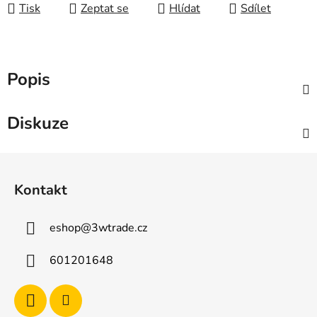
Tisk
Zeptat se
Hlídat
Sdílet
Popis
Diskuze
Z
á
Kontakt
p
a
eshop
@
3wtrade.cz
t
í
601201648