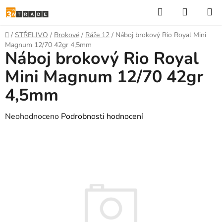
Přejít
Hledat
NÁKUP
na
KOŠÍK
obsah
Domů
/
STŘELIVO
/
Brokové
/
Ráže 12
/
Náboj brokový Rio Royal Mini
Magnum 12/70 42gr 4,5mm
Náboj brokový Rio Royal
Mini Magnum 12/70 42gr
4,5mm
Průměrné
Neohodnoceno
Podrobnosti hodnocení
hodnocení
produktu
je
0,0
z
5
hvězdiček.