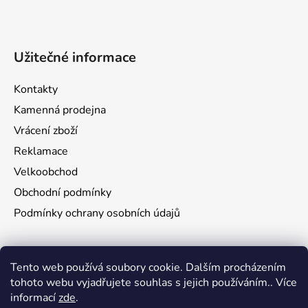
Užitečné informace
Kontakty
Kamenná prodejna
Vrácení zboží
Reklamace
Velkoobchod
Obchodní podmínky
Podmínky ochrany osobních údajů
Aktuality
Tento web používá soubory cookie. Dalším procházením
tohoto webu vyjadřujete souhlas s jejich používáním.. Více
Jak namontovat a nastřelit puškohled na zbraň
informací
zde
.
29.6.2026