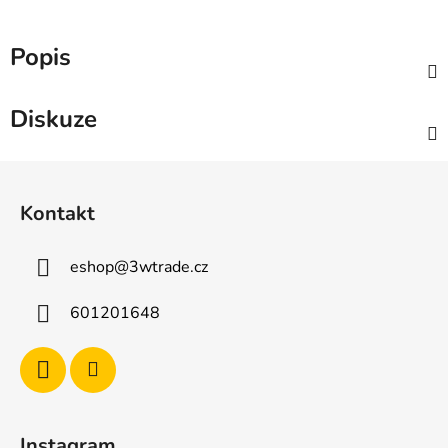
Popis
Diskuze
Z
á
Kontakt
p
a
eshop
@
3wtrade.cz
t
í
601201648
Instagram