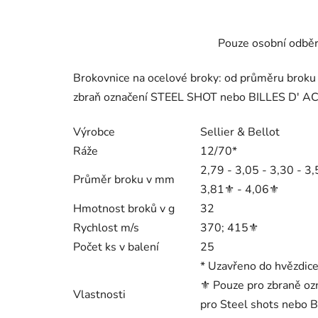
Pouze osobní odběr
Brokovnice na ocelové broky: od průměru broku 3
zbraň označení STEEL SHOT nebo BILLES D' AC
Výrobce
Sellier & Bellot
Ráže
12/70
*
2,79 - 3,05 - 3,30 - 3,
Průměr broku v mm
3,81⚜︎ - 4,06⚜︎
Hmotnost broků v g
32
Rychlost m/s
370; 415⚜︎
Počet ks v balení
25
* Uzavřeno do hvězdic
⚜︎ Pouze pro zbraně o
Vlastnosti
pro Steel shots nebo B