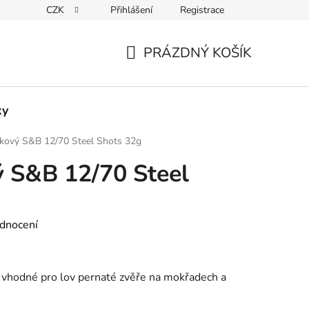
CZK
Přihlášení
Registrace
Podmínky ochrany osobních údajů
PRÁZDNÝ KOŠÍK
NÁKUPNÍ
KOŠÍK
ky
kový S&B 12/70 Steel Shots 32g
 S&B 12/70 Steel
dnocení
vhodné pro lov pernaté zvěře na mokřadech a