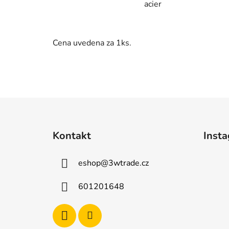
acier
Cena uvedena za 1ks.
Z
á
Kontakt
Inst
p
a
eshop
@
3wtrade.cz
t
í
601201648