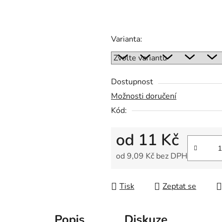
z
5
hvězdiček.
Varianta:
Dostupnost
Možnosti doručení
Kód:
od
11 Kč
od
9,09 Kč
bez DPH
Měrná cena:
Tisk
Zeptat se
Popis
Diskuze