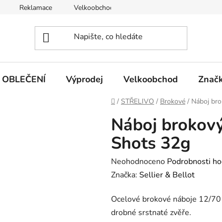
Reklamace
Velkoobchod
Obchodní podmínky
OBLEČENÍ
Výprodej
Velkoobchod
Znač
Domů
/
STŘELIVO
/
Brokové
/
Náboj bro
Náboj brokový
Shots 32g
Průměrné
Neohodnoceno
Podrobnosti ho
hodnocení
Značka:
Sellier & Bellot
produktu
Ocelové brokové náboje 12/70 
je
drobné srstnaté zvěře.
0,0