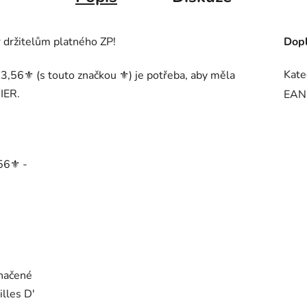
 držitelům platného ZP!
Dopl
Kate
,56⚜︎ (s touto značkou ⚜︎) je potřeba, aby měla
IER.
EAN
56⚜︎ -
e
značené
illes D'