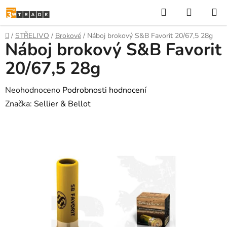
Přejít
Hledat
NÁKUP
na
KOŠÍK
obsah
Domů
/
STŘELIVO
/
Brokové
/
Náboj brokový S&B Favorit 20/67,5 28g
Náboj brokový S&B Favorit
20/67,5 28g
Průměrné
Neohodnoceno
Podrobnosti hodnocení
hodnocení
Značka:
Sellier & Bellot
produktu
je
0,0
z
5
hvězdiček.