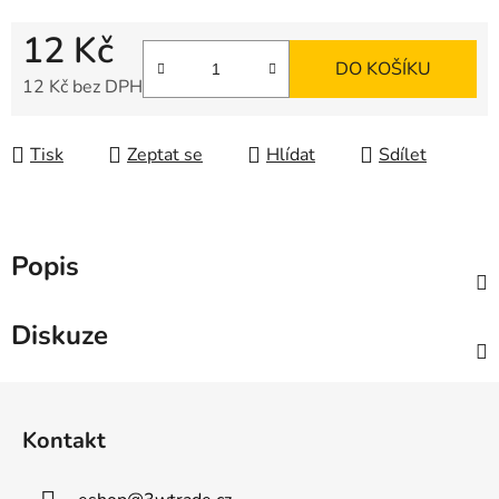
12 Kč
DO KOŠÍKU
12 Kč bez DPH
Měrná cena:
Tisk
Zeptat se
Hlídat
Sdílet
Popis
Diskuze
Z
á
Kontakt
p
a