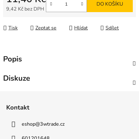
DO KOŠÍKU
9,42 Kč bez DPH
Měrná cena:
Tisk
Zeptat se
Hlídat
Sdílet
Popis
Diskuze
Z
á
Kontakt
p
a
eshop
@
3wtrade.cz
t
í
601201648