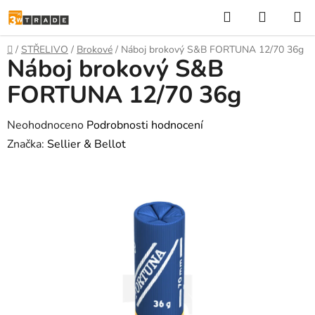
Přejít
Hledat
NÁKUP
na
KOŠÍK
obsah
Domů
/
STŘELIVO
/
Brokové
/
Náboj brokový S&B FORTUNA 12/70 36g
Náboj brokový S&B
FORTUNA 12/70 36g
Průměrné
Neohodnoceno
Podrobnosti hodnocení
hodnocení
Značka:
Sellier & Bellot
produktu
je
0,0
z
5
hvězdiček.