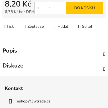
8,20 Kč
DO KOŠÍKU
6,78 Kč bez DPH
Měrná cena:
Tisk
Zeptat se
Hlídat
Sdílet
Popis
Diskuze
Z
á
Kontakt
p
a
eshop
@
3wtrade.cz
t