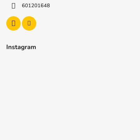
í
601201648
Instagram