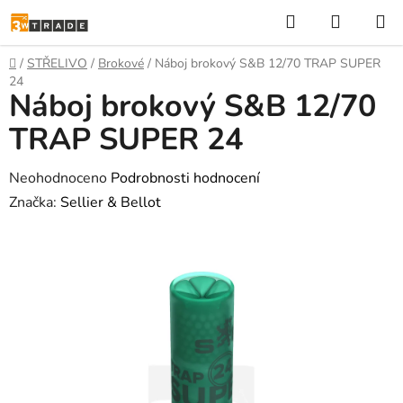
Přejít
Hledat
NÁKUP
na
KOŠÍK
obsah
Domů
/
STŘELIVO
/
Brokové
/
Náboj brokový S&B 12/70 TRAP SUPER
24
Náboj brokový S&B 12/70
TRAP SUPER 24
Průměrné
Neohodnoceno
Podrobnosti hodnocení
hodnocení
Značka:
Sellier & Bellot
produktu
je
0,0
z
5
hvězdiček.