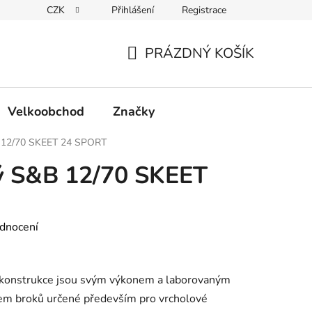
CZK
Přihlášení
Registrace
Podmínky ochrany osobních údajů
PRÁZDNÝ KOŠÍK
NÁKUPNÍ
KOŠÍK
Velkoobchod
Značky
 12/70 SKEET 24 SPORT
ý S&B 12/70 SKEET
dnocení
 konstrukce jsou svým výkonem a laborovaným
čem broků určené především pro vrcholové