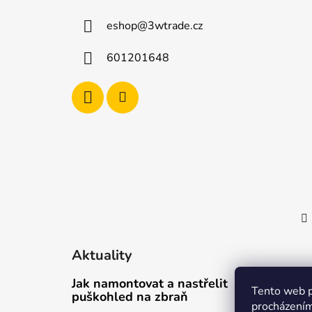
a
eshop
@
3wtrade.cz
t
í
601201648
Aktuality
Jak namontovat a nastřelit
Tento web p
puškohled na zbraň
procházením