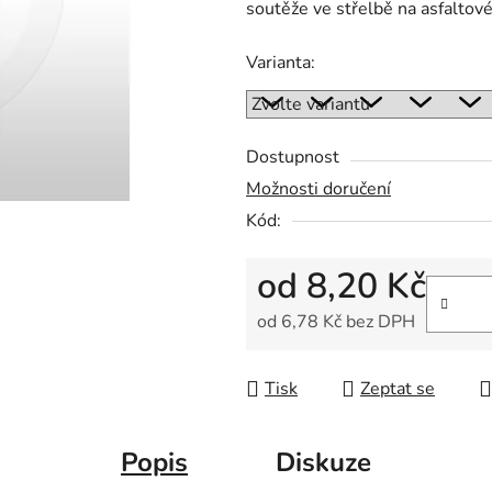
soutěže ve střelbě na asfaltové
z
5
Varianta:
hvězdiček.
Dostupnost
Možnosti doručení
Kód:
od
8,20 Kč
od
6,78 Kč
bez DPH
Měrná cena:
Tisk
Zeptat se
Popis
Diskuze