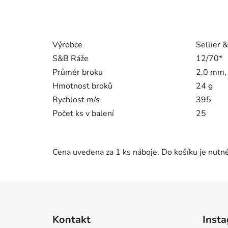
Výrobce
Sellier &
S&B Ráže
12/70*
Průměr broku
2,0 mm,
Hmotnost broků
24 g
Rychlost m/s
395
Počet ks v balení
25
Cena uvedena za 1 ks náboje. Do košíku je nutné 
Z
á
Kontakt
Inst
p