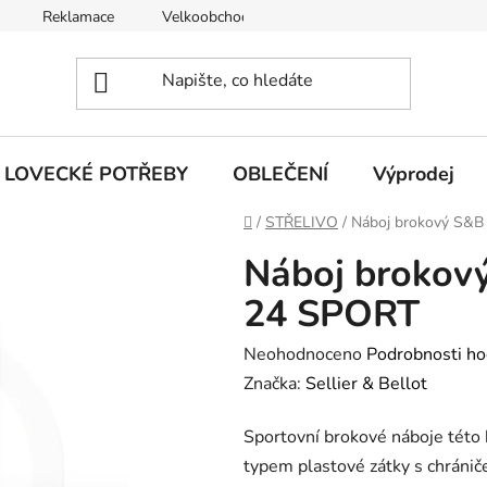
Reklamace
Velkoobchod
Obchodní podmínky
LOVECKÉ POTŘEBY
OBLEČENÍ
Výprodej
Domů
/
STŘELIVO
/
Náboj brokový S&B
Náboj brokov
24 SPORT
Průměrné
Neohodnoceno
Podrobnosti ho
hodnocení
Značka:
Sellier & Bellot
produktu
Sportovní brokové náboje této
je
typem plastové zátky s chráni
0,0