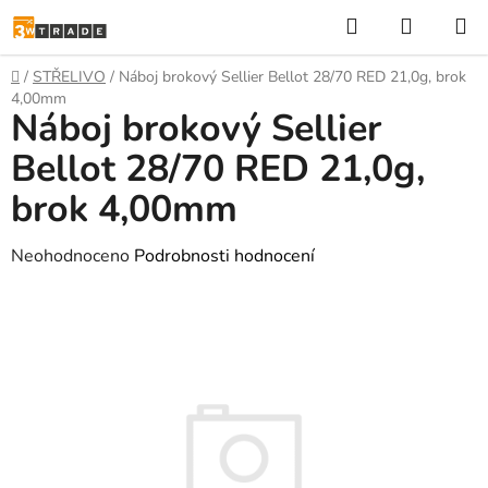
Přejít
Hledat
NÁKUP
na
KOŠÍK
obsah
Domů
/
STŘELIVO
/
Náboj brokový Sellier Bellot 28/70 RED 21,0g, brok
4,00mm
Náboj brokový Sellier
Bellot 28/70 RED 21,0g,
brok 4,00mm
Průměrné
Neohodnoceno
Podrobnosti hodnocení
hodnocení
produktu
je
0,0
z
5
hvězdiček.