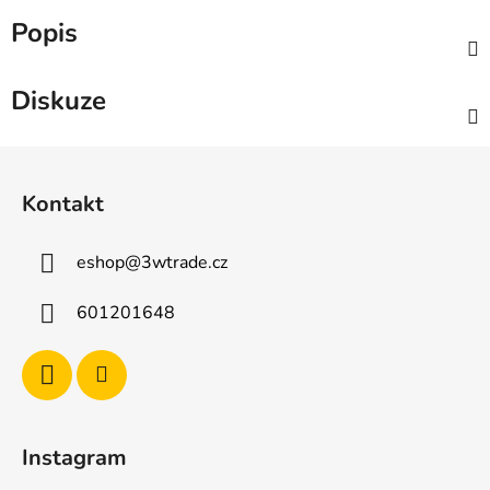
Popis
Diskuze
Z
á
Kontakt
p
a
eshop
@
3wtrade.cz
t
í
601201648
Instagram