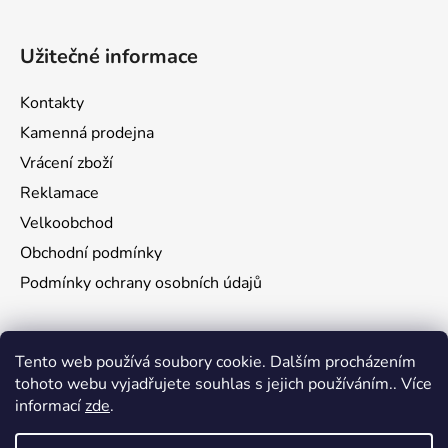
Užitečné informace
Kontakty
Kamenná prodejna
Vrácení zboží
Reklamace
Velkoobchod
Obchodní podmínky
Podmínky ochrany osobních údajů
Aktuality
Tento web používá soubory cookie. Dalším procházením
tohoto webu vyjadřujete souhlas s jejich používáním.. Více
Jak namontovat a nastřelit puškohled na zbraň
informací
zde
.
29.6.2026