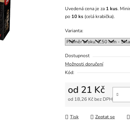
z
Uvedená cena je za
1 kus
. Mini
5
po
10
ks
(celá krabička).
hvězdiček.
Varianta:
Dostupnost
Možnosti doručení
Kód:
od
21 Kč
od
18,26 Kč
bez DPH
Měrná cena:
Tisk
Zeptat se