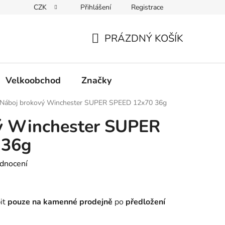
CZK
Přihlášení
Registrace
Podmínky ochrany osobních údajů
PRÁZDNÝ KOŠÍK
NÁKUPNÍ
KOŠÍK
Velkoobchod
Značky
Náboj brokový Winchester SUPER SPEED 12x70 36g
ý Winchester SUPER
 36g
dnocení
it
pouze na kamenné prodejně
po
předložení