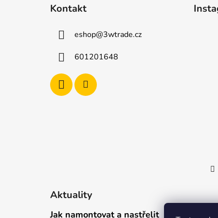
á
Kontakt
Inst
p
a
eshop
@
3wtrade.cz
t
í
601201648
Aktuality
Jak namontovat a nastřelit