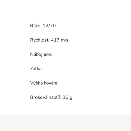
Ráže: 12/70
Rychlost:
417 m/s
Nábojnice:
Zátka:
Výška kování:
Broková náplň: 36 g
Z