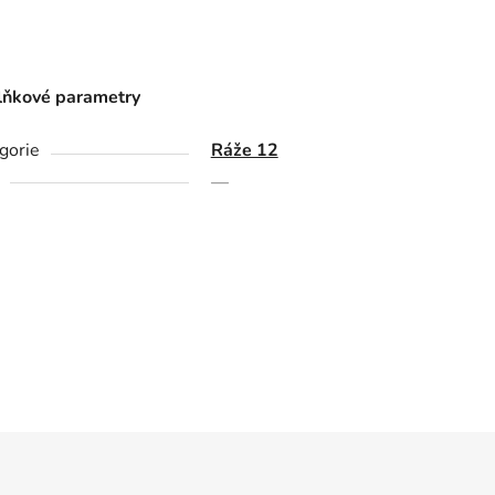
ňkové parametry
gorie
Ráže 12
—