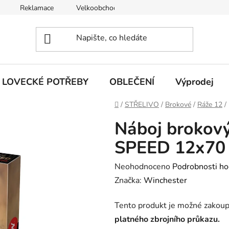
Reklamace
Velkoobchod
Obchodní podmínky
LOVECKÉ POTŘEBY
OBLEČENÍ
Výprodej
Domů
/
STŘELIVO
/
Brokové
/
Ráže 12
/
Náboj brokov
SPEED 12x70
Průměrné
Neohodnoceno
Podrobnosti ho
hodnocení
Značka:
Winchester
produktu
Tento produkt je možné zakoup
je
platného zbrojního průkazu.
0,0