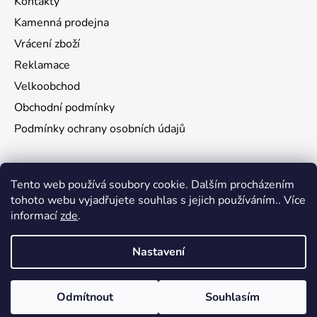
Kontakty
Kamenná prodejna
Vrácení zboží
Reklamace
Velkoobchod
Obchodní podmínky
Podmínky ochrany osobních údajů
Aktuality
Tento web používá soubory cookie. Dalším procházením
tohoto webu vyjadřujete souhlas s jejich používáním.. Více
Jak namontovat a nastřelit puškohled na zbraň
informací
zde
.
29.6.2026
Nastavení
Vytvořil Shoptet
Odmítnout
Souhlasím
Copyright 2026
3W TRADE s.r.o.
. Všechna práva
vyhrazena.