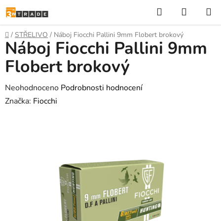
Přejít
Hledat
NÁKUP
na
KOŠÍK
obsah
Domů
/
STŘELIVO
/
Náboj Fiocchi Pallini 9mm Flobert brokový
Náboj Fiocchi Pallini 9mm
Flobert brokový
Průměrné
Neohodnoceno
Podrobnosti hodnocení
hodnocení
Značka:
Fiocchi
produktu
je
0,0
z
5
hvězdiček.