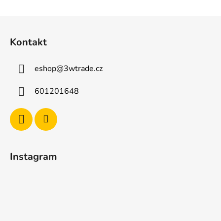
Z
á
Kontakt
p
a
eshop
@
3wtrade.cz
t
í
601201648
Instagram