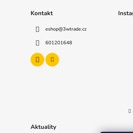
Z
á
Kontakt
Inst
p
a
eshop
@
3wtrade.cz
t
í
601201648
Aktuality