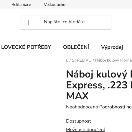
Reklamace
Velkoobchod
Obchodní podmínky
LOVECKÉ POTŘEBY
OBLEČENÍ
Výprodej
Domů
/
STŘELIVO
/
Náboj kulový Horna
Náboj kulový 
Express, .223
MAX
Průměrné
Neohodnoceno
Podrobnosti ho
hodnocení
Dostupnost
produktu
Možnosti doručení
je