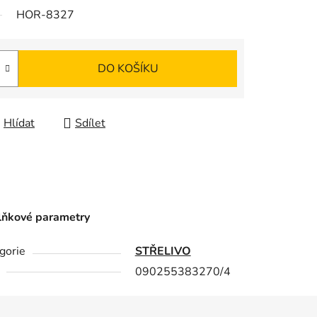
HOR-8327
DO KOŠÍKU
Hlídat
Sdílet
ňkové parametry
gorie
STŘELIVO
090255383270/4