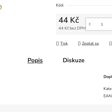
Kód:
0,0
z
44 Kč
5
hvězdiček.
44 Kč bez DPH
Měrná cena:
Tisk
Zeptat se
Popis
Diskuze
Dopl
Kate
EAN