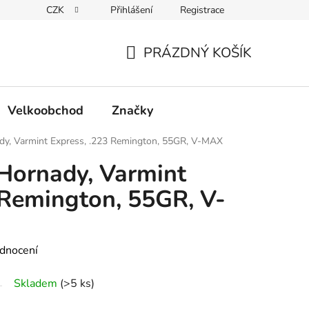
CZK
Přihlášení
Registrace
Podmínky ochrany osobních údajů
PRÁZDNÝ KOŠÍK
NÁKUPNÍ
KOŠÍK
Velkoobchod
Značky
dy, Varmint Express, .223 Remington, 55GR, V-MAX
Hornady, Varmint
 Remington, 55GR, V-
dnocení
Skladem
(>5 ks)