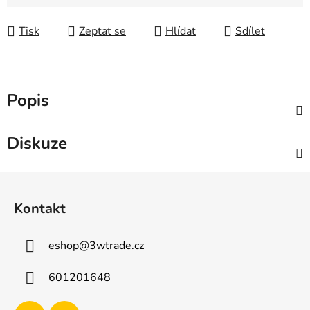
Měrná cena:
Tisk
Zeptat se
Hlídat
Sdílet
Popis
Diskuze
Z
á
Kontakt
p
a
eshop
@
3wtrade.cz
t
í
601201648