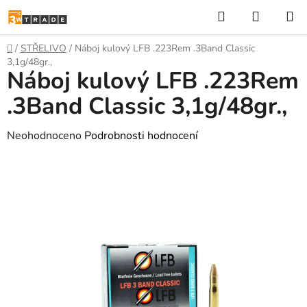
Přejít
Hledat
NÁKUP
na
KOŠÍK
obsah
Domů
/
STŘELIVO
/
Náboj kulový LFB .223Rem .3Band Classic
3,1g/48gr.,
Náboj kulový LFB .223Rem
.3Band Classic 3,1g/48gr.,
Průměrné
Neohodnoceno
Podrobnosti hodnocení
hodnocení
produktu
je
0,0
z
5
hvězdiček.