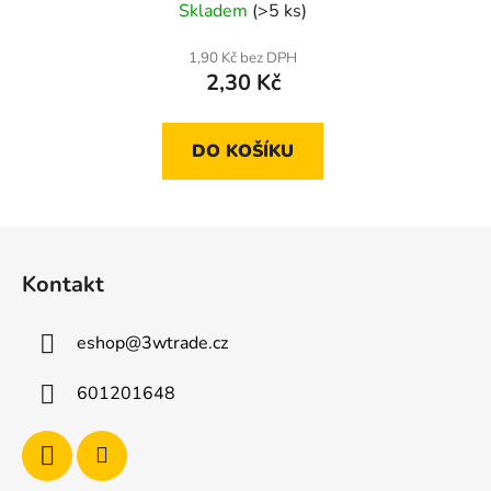
Skladem
(>5 ks)
1,90 Kč bez DPH
2,30 Kč
DO KOŠÍKU
Z
á
Kontakt
p
a
eshop
@
3wtrade.cz
t
í
601201648