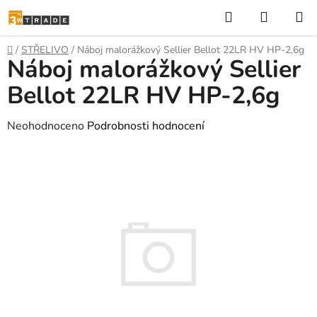
Přejít
Hledat
NÁKUP
na
KOŠÍK
obsah
Domů
/
STŘELIVO
/
Náboj malorážkový Sellier Bellot 22LR HV HP-2,6g
Náboj malorážkový Sellier
Bellot 22LR HV HP-2,6g
Průměrné
Neohodnoceno
Podrobnosti hodnocení
hodnocení
produktu
je
0,0
z
5
hvězdiček.