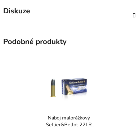
Diskuze
Podobné produkty
Náboj malorážkový
Sellier&Bellot 22LR
Club 2,6g