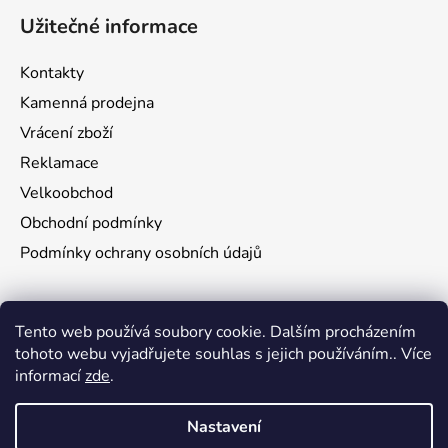
Užitečné informace
Kontakty
Kamenná prodejna
Vrácení zboží
Reklamace
Velkoobchod
Obchodní podmínky
Podmínky ochrany osobních údajů
Aktuality
Tento web používá soubory cookie. Dalším procházením
tohoto webu vyjadřujete souhlas s jejich používáním.. Více
Jak namontovat a nastřelit puškohled na zbraň
informací
zde
.
29.6.2026
Nastavení