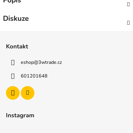
Popis
Diskuze
Z
á
Kontakt
p
a
eshop
@
3wtrade.cz
t
í
601201648
Instagram