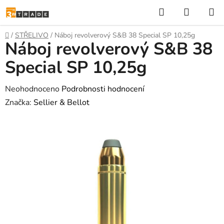
Přejít
Hledat
NÁKUP
na
KOŠÍK
obsah
Domů
/
STŘELIVO
/
Náboj revolverový S&B 38 Special SP 10,25g
Náboj revolverový S&B 38
Special SP 10,25g
Průměrné
Neohodnoceno
Podrobnosti hodnocení
hodnocení
Značka:
Sellier & Bellot
produktu
je
0,0
z
5
hvězdiček.