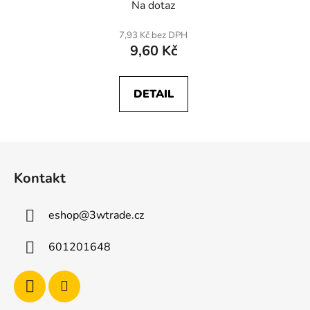
Na dotaz
7,93 Kč bez DPH
9,60 Kč
DETAIL
Z
á
Kontakt
p
a
eshop
@
3wtrade.cz
t
í
601201648