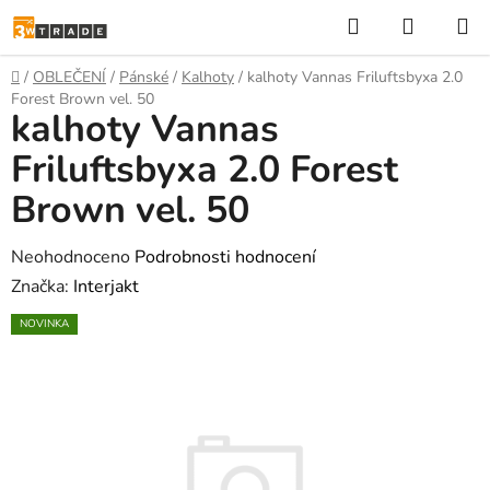
Přejít
Hledat
NÁKUP
na
KOŠÍK
obsah
Domů
/
OBLEČENÍ
/
Pánské
/
Kalhoty
/
kalhoty Vannas Friluftsbyxa 2.0
Forest Brown vel. 50
kalhoty Vannas
Friluftsbyxa 2.0 Forest
Brown vel. 50
Průměrné
Neohodnoceno
Podrobnosti hodnocení
hodnocení
Značka:
Interjakt
produktu
NOVINKA
je
0,0
z
5
hvězdiček.