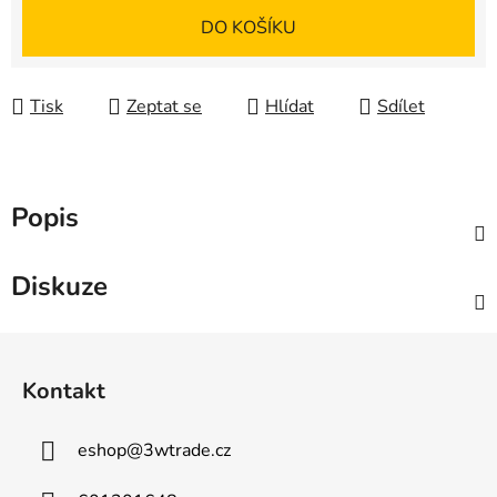
Měrná cena:
DO KOŠÍKU
Tisk
Zeptat se
Hlídat
Sdílet
Popis
Diskuze
Z
á
Kontakt
p
a
eshop
@
3wtrade.cz
t
í