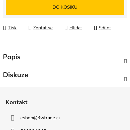
Měrná cena:
DO KOŠÍKU
Tisk
Zeptat se
Hlídat
Sdílet
Popis
Diskuze
Z
á
Kontakt
p
a
eshop
@
3wtrade.cz
t
í