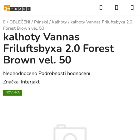
Přejít
Hledat
NÁKUP
na
KOŠÍK
obsah
Domů
/
OBLEČENÍ
/
Pánské
/
Kalhoty
/
kalhoty Vannas Friluftsbyxa 2.0
Forest Brown vel. 50
kalhoty Vannas
Friluftsbyxa 2.0 Forest
Brown vel. 50
Průměrné
Neohodnoceno
Podrobnosti hodnocení
hodnocení
Značka:
Interjakt
produktu
NOVINKA
je
0,0
z
5
hvězdiček.