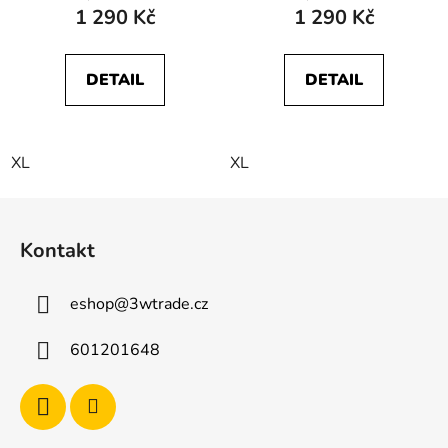
1 290 Kč
1 290 Kč
DETAIL
DETAIL
XL
XL
Z
á
Kontakt
p
a
eshop
@
3wtrade.cz
t
í
601201648