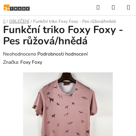
Přejít
Hledat
NÁKUP
na
KOŠÍK
obsah
Domů
/
OBLEČENÍ
/
Funkční triko Foxy Foxy - Pes růžová/hnědá
Funkční triko Foxy Foxy -
Pes růžová/hnědá
Průměrné
Neohodnoceno
Podrobnosti hodnocení
hodnocení
Značka:
Foxy Foxy
produktu
je
0,0
z
5
hvězdiček.