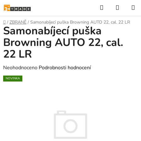
Přejít
Hledat
NÁKUP
na
KOŠÍK
obsah
Domů
/
ZBRANĚ
/
Samonabíjecí puška Browning AUTO 22, cal. 22 LR
Samonabíjecí puška
Browning AUTO 22, cal.
22 LR
Průměrné
Neohodnoceno
Podrobnosti hodnocení
hodnocení
NOVINKA
produktu
je
0,0
z
5
hvězdiček.