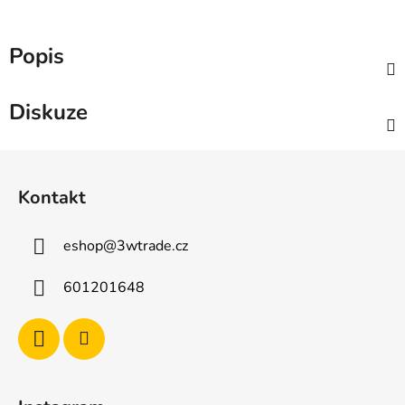
Popis
Diskuze
Z
á
Kontakt
p
a
eshop
@
3wtrade.cz
t
í
601201648