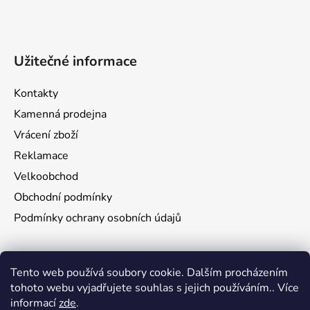
Užitečné informace
Kontakty
Kamenná prodejna
Vrácení zboží
Reklamace
Velkoobchod
Obchodní podmínky
Podmínky ochrany osobních údajů
Aktuality
Tento web používá soubory cookie. Dalším procházením
tohoto webu vyjadřujete souhlas s jejich používáním.. Více
Jak namontovat a nastřelit puškohled na zbraň
informací
zde
.