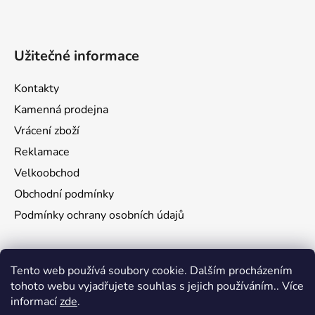
Užitečné informace
Kontakty
Kamenná prodejna
Vrácení zboží
Reklamace
Velkoobchod
Obchodní podmínky
Podmínky ochrany osobních údajů
Aktuality
Tento web používá soubory cookie. Dalším procházením
tohoto webu vyjadřujete souhlas s jejich používáním.. Více
Jak namontovat a nastřelit puškohled na zbraň
informací
zde
.
29.6.2026