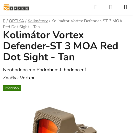
Přejít
Hledat
NÁKUP
na
KOŠÍK
obsah
Domů
/
OPTIKA
/
Kolimátory
/
Kolimátor Vortex Defender-ST 3 MOA
Red Dot Sight - Tan
Kolimátor Vortex
Defender-ST 3 MOA Red
Dot Sight - Tan
Průměrné
Neohodnoceno
Podrobnosti hodnocení
hodnocení
Značka:
Vortex
produktu
NOVINKA
je
0,0
z
5
hvězdiček.