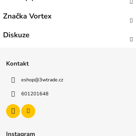
Značka
Vortex
Diskuze
Z
á
Kontakt
p
a
eshop
@
3wtrade.cz
t
í
601201648
Instagram