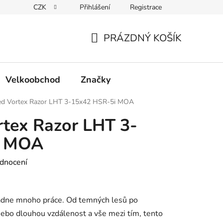
CZK
Přihlášení
Registrace
Podmínky ochrany osobních údajů
PRÁZDNÝ KOŠÍK
NÁKUPNÍ
KOŠÍK
Velkoobchod
Značky
ed Vortex Razor LHT 3-15x42 HSR-5i MOA
rtex Razor LHT 3-
i MOA
dnocení
ládne mnoho práce. Od temných lesů po
nebo dlouhou vzdálenost a vše mezi tím, tento