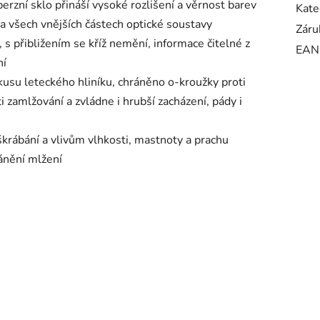
perzní sklo přináší vysoké rozlišení a věrnost barev
Kate
 na všech vnějších částech optické soustavy
Záru
, s přibližením se kříž nemění, informace čitelné z
EAN
ní
usu leteckého hliníku, chráněno o-kroužky proti
zamlžování a zvládne i hrubší zacházení, pády i
škrábání a vlivům vlhkosti, mastnoty a prachu
ánění mlžení