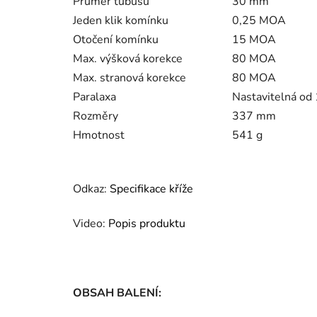
Průměr tubusu
30 mm
Jeden klik komínku
0,25 MOA
Otočení komínku
15 MOA
Max. výšková korekce
80 MOA
Max. stranová korekce
80 MOA
Paralaxa
Nastavitelná od
Rozměry
337 mm
Hmotnost
541 g
Odkaz:
Specifikace kříže
Video:
Popis produktu
OBSAH BALENÍ: