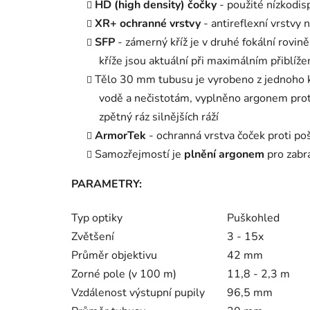
HD (high density) čočky
- použité nízkodis
XR+ ochranné vrstvy
- antireflexní vrstvy
SFP
- zámerný kříž je v druhé fokální rovině
kříže jsou aktuální při maximálním přiblíže
Tělo 30 mm tubusu je vyrobeno z jednoho k
vodě a nečistotám, vyplněno argonem proti 
zpětný ráz silnějších ráží
ArmorTek
- ochranná vrstva čoček proti po
Samozřejmostí je
plnění argonem
pro zabr
PARAMETRY:
Typ optiky
Puškohled
Zvětšení
3 - 15x
Průměr objektivu
42 mm
Zorné pole (v 100 m)
11,8 - 2,3 m
Vzdálenost výstupní pupily
96,5 mm