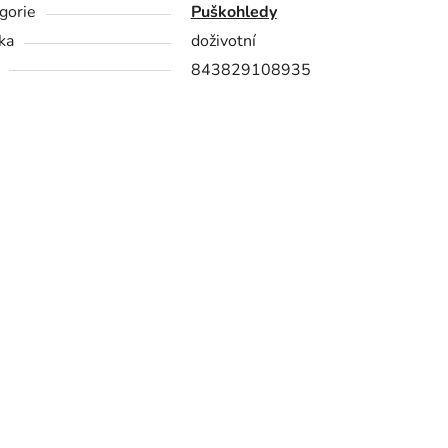
gorie
Puškohledy
ka
doživotní
843829108935