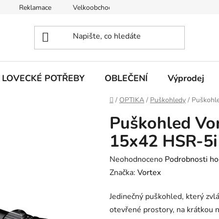
Reklamace
Velkoobchod
Obchodní podmínky
LOVECKÉ POTŘEBY
OBLEČENÍ
Výprodej
Domů
/
OPTIKA
/
Puškohledy
/
Puškohl
Puškohled Vo
15x42 HSR-5
Průměrné
Neohodnoceno
Podrobnosti ho
hodnocení
Značka:
Vortex
produktu
Jedinečný puškohled, který zv
je
otevřené prostory, na krátkou 
0,0