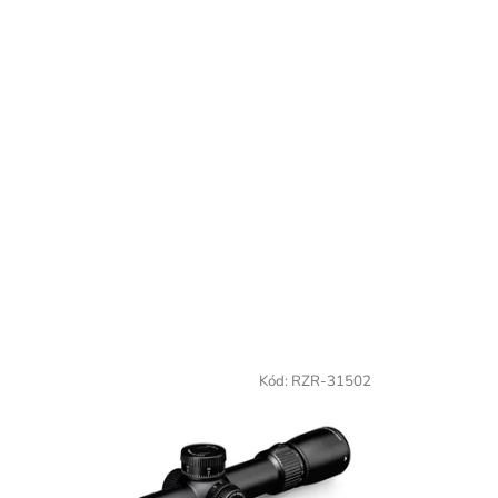
Kód:
RZR-31502