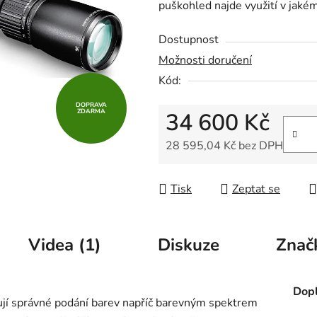
puškohled najde využití v jakém
z
5
Dostupnost
hvězdiček.
Možnosti doručení
Kód:
DOPRAVA
ZDARMA
34 600 Kč
28 595,04 Kč bez DPH
Měrná cena:
Tisk
Zeptat se
Videa (1)
Diskuze
Znač
Dopl
ují správné podání barev napříč barevným spektrem