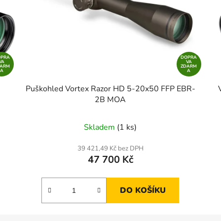
OPRA
DOPRA
VA
VA
DARM
ZDARM
A
A
Puškohled Vortex Razor HD 5-20x50 FFP EBR-
2B MOA
Skladem
(1 ks)
39 421,49 Kč bez DPH
47 700 Kč
DO KOŠÍKU