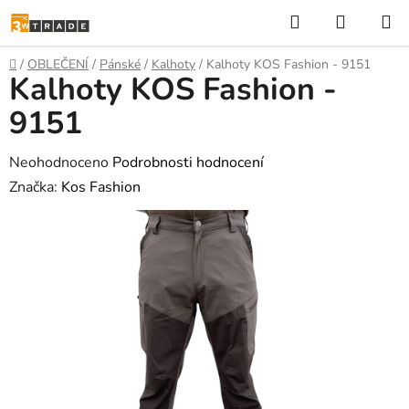
Přejít
Hledat
NÁKUP
na
KOŠÍK
obsah
Domů
/
OBLEČENÍ
/
Pánské
/
Kalhoty
/
Kalhoty KOS Fashion - 9151
Kalhoty KOS Fashion -
9151
Průměrné
Neohodnoceno
Podrobnosti hodnocení
hodnocení
Značka:
Kos Fashion
produktu
je
0,0
z
5
hvězdiček.