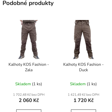
Podobné produkty
Kalhoty KOS Fashion -
Kalhoty KOS Fashion -
Zala
Duck
Průměrné
Skladem
(1 ks)
Skladem
(1 ks)
hodnocení
produktu
1 702,48 Kč bez DPH
1 421,49 Kč bez DPH
2 060 Kč
1 720 Kč
je
5,0