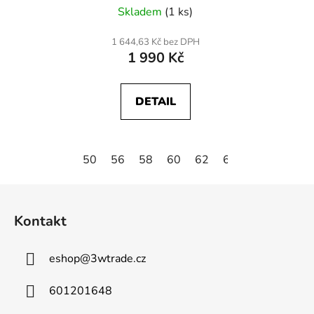
Skladem
(1 ks)
1 644,63 Kč bez DPH
1 990 Kč
DETAIL
50
56
58
60
62
64
Z
á
Kontakt
p
a
eshop
@
3wtrade.cz
t
í
601201648