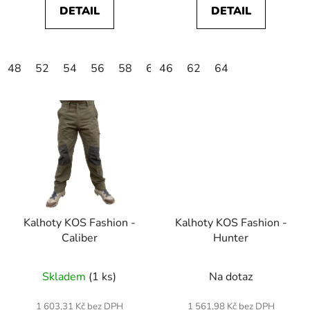
z
DETAIL
DETAIL
5
hvězdiček.
48
52
54
56
58
60
46
62
62
64
64
Kalhoty KOS Fashion -
Kalhoty KOS Fashion -
Caliber
Hunter
Skladem
(1 ks)
Na dotaz
1 603,31 Kč bez DPH
1 561,98 Kč bez DPH