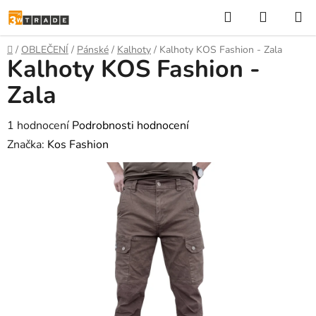
Přejít
Hledat
NÁKUP
na
KOŠÍK
obsah
Domů
/
OBLEČENÍ
/
Pánské
/
Kalhoty
/
Kalhoty KOS Fashion - Zala
Kalhoty KOS Fashion -
Zala
Průměrné
1 hodnocení
Podrobnosti hodnocení
hodnocení
Značka:
Kos Fashion
produktu
je
5,0
z
5
hvězdiček.