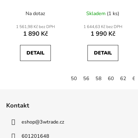
Na dotaz
Skladem
(1 ks)
1 561,98 Kč bez DPH
1 644,63 Kč bez DPH
1 890 Kč
1 990 Kč
DETAIL
DETAIL
50
56
58
60
62
6
Z
á
Kontakt
p
a
eshop
@
3wtrade.cz
t
í
601201648